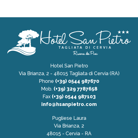
Siehe
Preise
Entde
die
Veran
Hotel San Pietro
Fragen
Via Brianza, 2 - 48015 Tagliata di Cervia (RA)
Infor
Phone
(+39) 0544 987670
Mob.
(+39) 329 7787658
Fax
(+39) 0544 987103
info@hsanpietro.com
Pugliese Laura
Via Brianza, 2
48015 - Cervia - RA