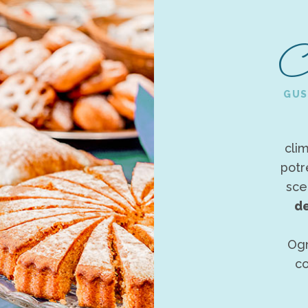
Co
GUS
clim
potr
scel
de
Ogn
co