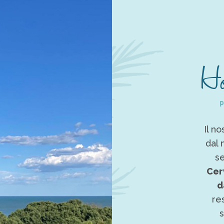
Ho
Il no
dal 
s
Cerv
d
res
s