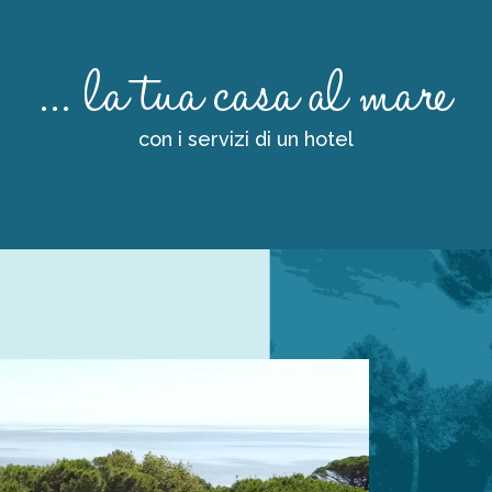
...
la tua casa al mare
con i servizi di un hotel