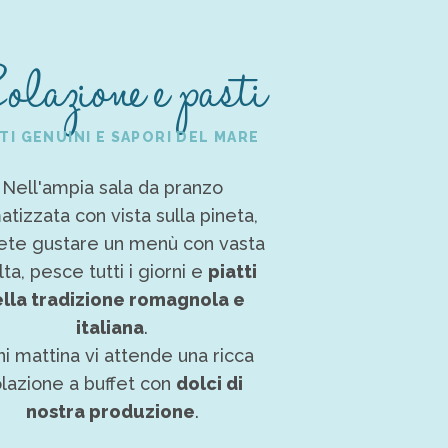
lazione e pasti
TI GENUINI E SAPORI DEL MARE
Nell'ampia sala da pranzo
atizzata con vista sulla pineta,
ete gustare un menù con vasta
ta, pesce tutti i giorni e
piatti
lla tradizione romagnola e
italiana
.
i mattina vi attende una ricca
lazione a buffet con
dolci di
nostra produzione
.